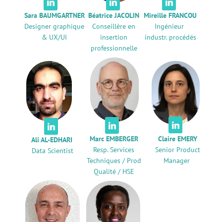



Sara BAUMGARTNER
Béatrice JACOLIN
Mireille FRANCOU
Designer graphique
Conseillère en
Ingénieur
& UX/UI
insertion
industr. procédés
professionnelle



Marc EMBERGER
Claire EMERY
Ali AL-EDHARI
Resp. Services
Senior Product
Data Scientist
Techniques / Prod
Manager
Qualité / HSE