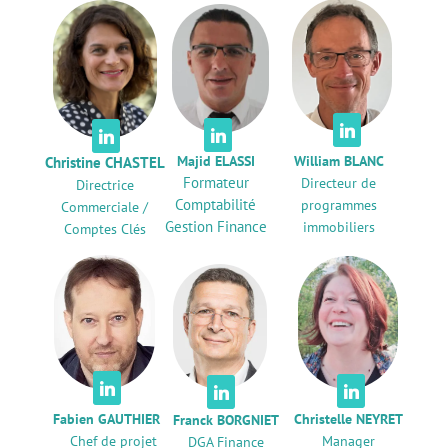



Majid ELASSI
William BLANC
Christine CHASTEL
Formateur
Directeur de
Directrice
Comptabilité
programmes
Commerciale /
Gestion Finance
immobiliers
Comptes Clés



Fabien GAUTHIER
Christelle NEYRET
Franck BORGNIET
Chef de projet
Manager
DGA Finance